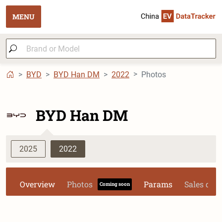
MENU
BYD
BYD Han DM
2022
Photos
BYD Han DM
2025
2022
Overview
Photos
Params
Sales dat
Coming soon