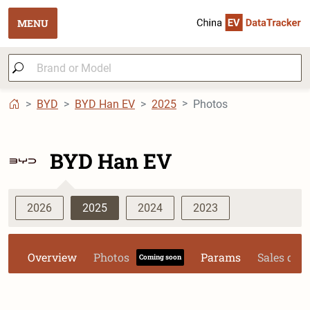
MENU
BYD
BYD Han EV
2025
Photos
BYD Han EV
2026
2025
2024
2023
Overview
Photos
Params
Sales dat
Coming soon